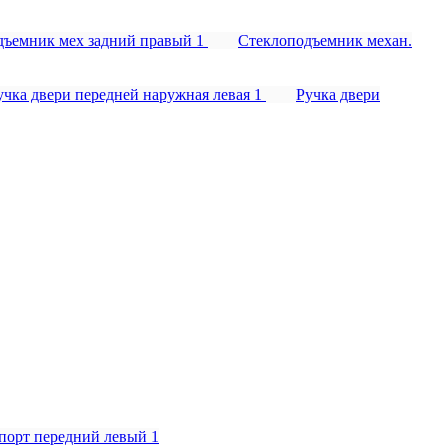
дъемник мех задний правый
1
Стеклоподъемник механ.
учка двери передней наружная левая
1
Ручка двери
порт передний левый
1