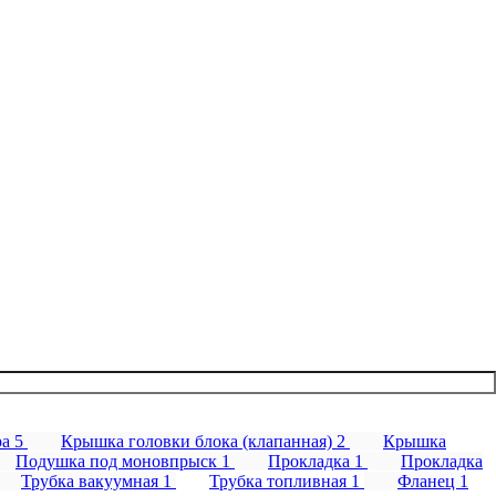
ра
5
Крышка головки блока (клапанная)
2
Крышка
Подушка под моновпрыск
1
Прокладка
1
Прокладка
Трубка вакуумная
1
Трубка топливная
1
Фланец
1