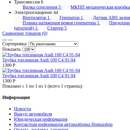
Трансмиссия
6
Вилка сцепления
3
МКПП механическая коробк
Электрооснащение
44
Вентилятор
1
Генератор
1
Датчик ABS задн
Планка натяжения ремня генератора
1
Предохра
(штатной)
1
Стартер
5
Сравнение товаров (0)
Сортировка:
Показать:
Трубка топливная Audi 100 C4 91-94
1300 P
Трубка топливная Audi 100 C4 91-94
1300 P
Показано с 1 по 1 из 1 (всего 1 страниц)
Информация
Новости
Выкуп автомобиля
Юридическая информация
Контактная информация авторазборка Новразбор
Оплата, доставка, гарантия