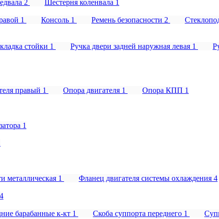
редвала
2
Шестерня коленвала
1
правой
1
Консоль
1
Ремень безопасности
2
Стеклопо
кладка стойки
1
Ручка двери задней наружная левая
1
Р
теля правый
1
Опора двигателя
1
Опора КПП
1
затора
1
2
ти металлическая
1
Фланец двигателя системы охлаждения
4
4
дние барабанные к-кт
1
Скоба суппорта переднего
1
Суп