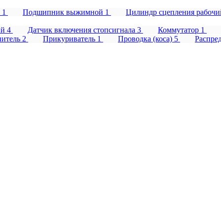
а
1
Подшипник выжимной
1
Цилиндр сцепления рабоч
ий
4
Датчик включения стопсигнала
3
Коммутатор
1
нитель
2
Прикуриватель
1
Проводка (коса)
5
Распре