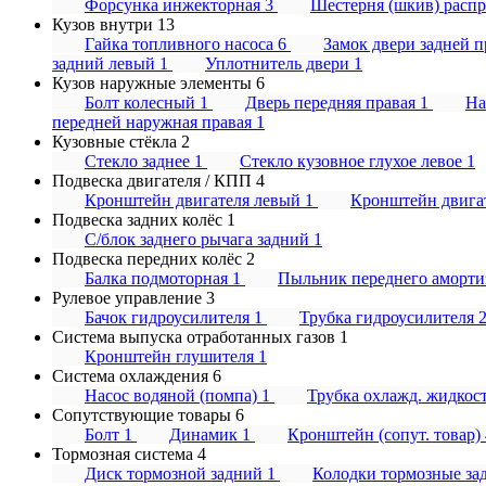
Форсунка инжекторная
3
Шестерня (шкив) расп
Кузов внутри
13
Гайка топливного насоса
6
Замок двери задней 
задний левый
1
Уплотнитель двери
1
Кузов наружные элементы
6
Болт колесный
1
Дверь передняя правая
1
На
передней наружная правая
1
Кузовные стёкла
2
Стекло заднее
1
Стекло кузовное глухое левое
1
Подвеска двигателя / КПП
4
Кронштейн двигателя левый
1
Кронштейн двига
Подвеска задних колёс
1
С/блок заднего рычага задний
1
Подвеска передних колёс
2
Балка подмоторная
1
Пыльник переднего аморти
Рулевое управление
3
Бачок гидроусилителя
1
Трубка гидроусилителя
Система выпуска отработанных газов
1
Кронштейн глушителя
1
Система охлаждения
6
Насос водяной (помпа)
1
Трубка охлажд. жидкос
Сопутствующие товары
6
Болт
1
Динамик
1
Кронштейн (сопут. товар)
Тормозная система
4
Диск тормозной задний
1
Колодки тормозные за