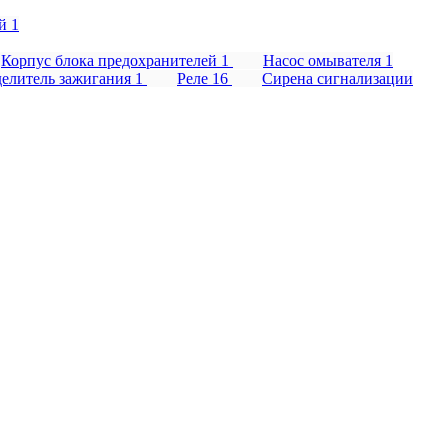
ий
1
Корпус блока предохранителей
1
Насос омывателя
1
делитель зажигания
1
Реле
16
Сирена сигнализации