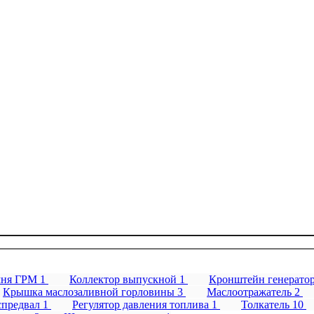
мня ГРМ
1
Коллектор выпускной
1
Кронштейн генерато
Крышка маслозаливной горловины
3
Маслоотражатель
2
спредвал
1
Регулятор давления топлива
1
Толкатель
10